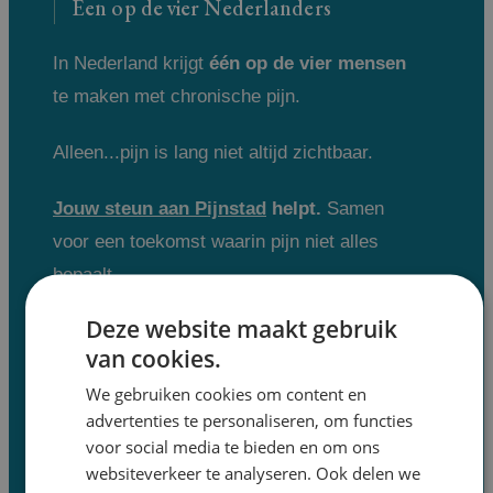
Een op de vier Nederlanders
In Nederland krijgt
één op de vier mensen
te maken met chronische pijn.
Alleen...pijn is lang niet altijd zichtbaar.
Jouw steun aan Pijnstad
helpt.
Samen
voor een toekomst waarin pijn niet alles
bepaalt.
Deze website maakt gebruik
van cookies.
We gebruiken cookies om content en
Volg LPO & Pijnstad
advertenties te personaliseren, om functies
voor social media te bieden en om ons
Opent in een nieuwe tab
websiteverkeer te analyseren. Ook delen we