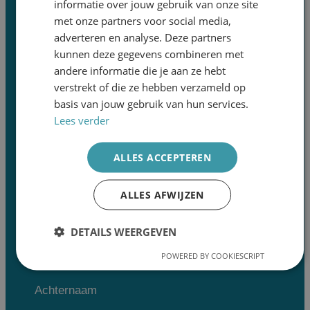
informatie over jouw gebruik van onze site
Opent in een nieuwe tab
met onze partners voor social media,
adverteren en analyse. Deze partners
Opent in een nieuwe tab
kunnen deze gegevens combineren met
andere informatie die je aan ze hebt
verstrekt of die ze hebben verzameld op
basis van jouw gebruik van hun services.
Schrijf je hier in en ontvang regelmatig
Lees verder
nieuws over pijn en de ontwikkelingen in
Pijnstad in je mailbox
ALLES ACCEPTEREN
*
Verplicht veld
ALLES AFWIJZEN
Email Adres
*
DETAILS WEERGEVEN
POWERED BY COOKIESCRIPT
Voornaam
Achternaam