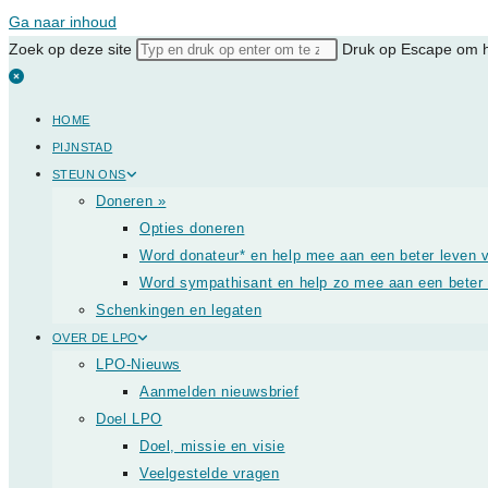
Ga naar inhoud
Zoek op deze site
Druk op Escape om he
HOME
PIJNSTAD
STEUN ONS
Doneren »
Opties doneren
Word donateur* en help mee aan een beter leven v
Word sympathisant en help zo mee aan een beter l
Schenkingen en legaten
OVER DE LPO
LPO-Nieuws
Aanmelden nieuwsbrief
Doel LPO
Doel, missie en visie
Veelgestelde vragen