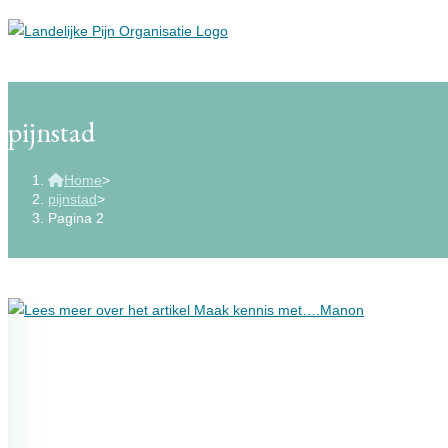
pijnstad
Home
>
pijnstad
>
Pagina 2