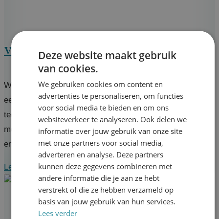
Vrijwilliger SEO specialist
Deze website maakt gebruik
van cookies.
We gebruiken cookies om content en
Wil jij onze websites beter vindbaar maken? We zoeken
advertenties te personaliseren, om functies
een SEO-specialist die helpt met zoekwoordenonderzoek,
voor social media te bieden en om ons
technische SEO en contentoptimalisatie. Werk samen
websiteverkeer te analyseren. Ook delen we
met ons team en een professioneel bureau om Pijnstad
informatie over jouw gebruik van onze site
met onze partners voor social media,
en de LPO op de kaart te zetten!
adverteren en analyse. Deze partners
kunnen deze gegevens combineren met
Lees verder
Vrijwilliger SEO specialist
andere informatie die je aan ze hebt
verstrekt of die ze hebben verzameld op
basis van jouw gebruik van hun services.
Lees verder